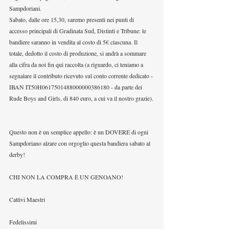
Sampdoriani.
Sabato, dalle ore 15,30, saremo presenti nei punti di 
accesso principali di Gradinata Sud, Distinti e Tribune: le 
bandiere saranno in vendita al costo di 5€ ciascuna. Il 
totale, dedotto il costo di produzione, si andrà a sommare 
alla cifra da noi fin qui raccolta (a riguardo, ci teniamo a 
segnalare il contributo ricevuto sul conto corrente dedicato - 
IBAN IT50H0617501488000000386180 - da parte dei 
Rude Boys and Girls, di 840 euro, a cui va il nostro grazie).
Questo non è un semplice appello: è un DOVERE di ogni 
Sampdoriano alzare con orgoglio questa bandiera sabato al 
derby!
CHI NON LA COMPRA È UN GENOANO!
Cattivi Maestri
Fedelissimi