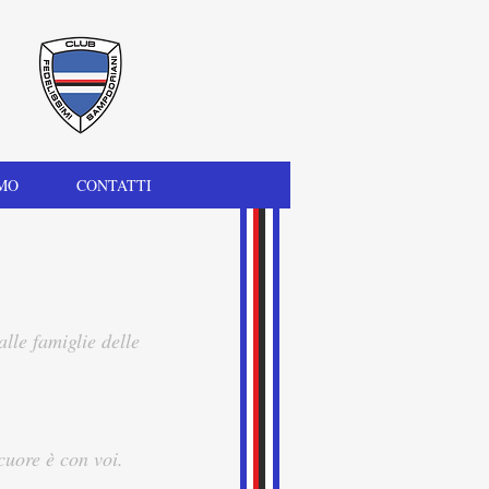
MO
CONTATTI
lle famiglie delle 
cuore è con voi.