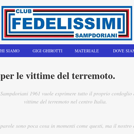
HI SIAMO
GIGI GHIROTTI
MATERIALE
DOVE SIA
per le vittime del terremoto.
 Sampdoriani 1961 vuole esprimere tutto il proprio cordoglio a
vittime del terremoto nel centro Italia.
parole sono poca cosa in momenti come questi, ma il nostro 