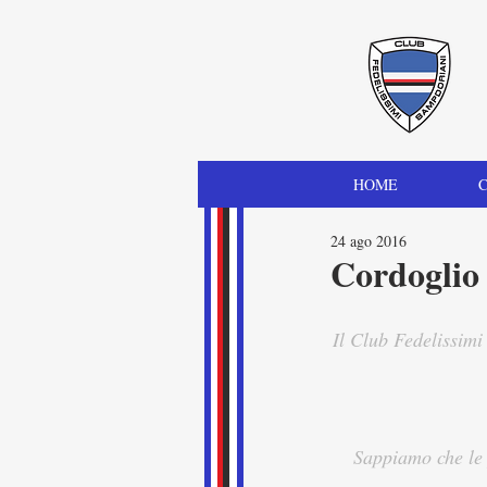
HOME
C
24 ago 2016
Cordoglio 
Il Club Fedelissimi
Sappiamo che le 